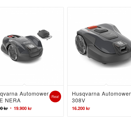
qvarna Automower
Husqvarna Automower
Rea!
5E NERA
308V
00
kr
19.900
kr
16.200
kr