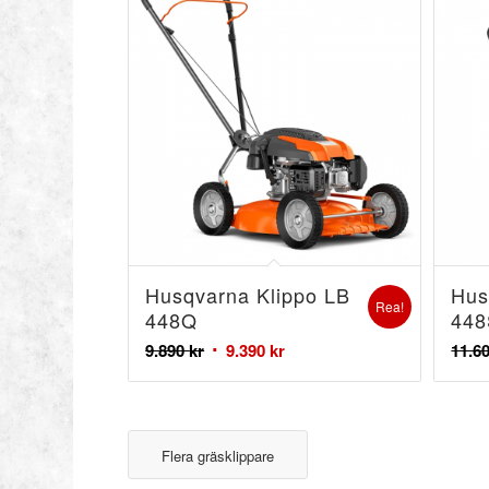
Husqvarna Klippo LB
Hus
Rea!
448Q
44
9.890
kr
9.390
kr
11.6
Flera gräsklippare