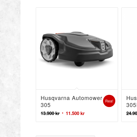
Husqvarna Automower
Hus
Rea!
305
30
13.900
kr
11.500
kr
24.9