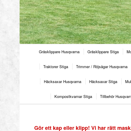
Gräsklippare Husqvarna
Gräsklippare Stiga
Mo
Traktorer Stiga
Trimmer / Röjsågar Husqvarna
Häcksaxar Husqvarna
Häcksaxar Stiga
Mul
Kompostkvarnar Stiga
Tillbehör Husqvar
Gör ett kap eller klipp! Vi har rätt maskin