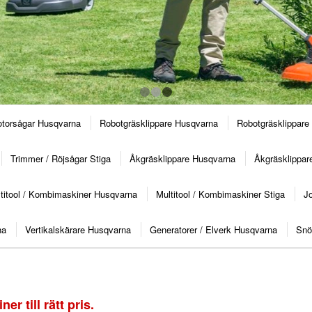
1
2
3
torsågar Husqvarna
Robotgräsklippare Husqvarna
Robotgräsklippare 
Trimmer / Röjsågar Stiga
Åkgräsklippare Husqvarna
Åkgräsklippar
titool / Kombimaskiner Husqvarna
Multitool / Kombimaskiner Stiga
J
na
Vertikalskärare Husqvarna
Generatorer / Elverk Husqvarna
Snö
er till rätt pris.