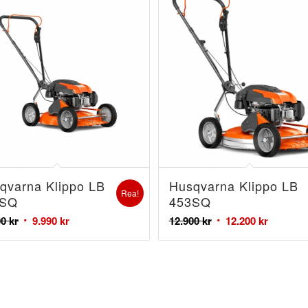
qvarna Klippo LB
Husqvarna Klippo LB
Rea!
8SQ
453SQ
00
kr
9.990
kr
12.900
kr
12.200
kr