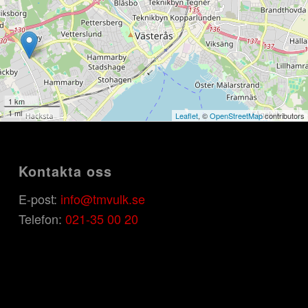
1 km
1 mi
Leaflet
, ©
OpenStreetMap
contributors
Kontakta oss
E-post:
info@tmvulk.se
Telefon:
021-35 00 20