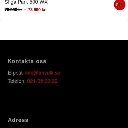
Stiga Park 500 WX
Rea!
78.990
kr
73.990
kr
Kontakta oss
E-post:
info@tmvulk.se
Telefon:
021-35 00 20
Adress