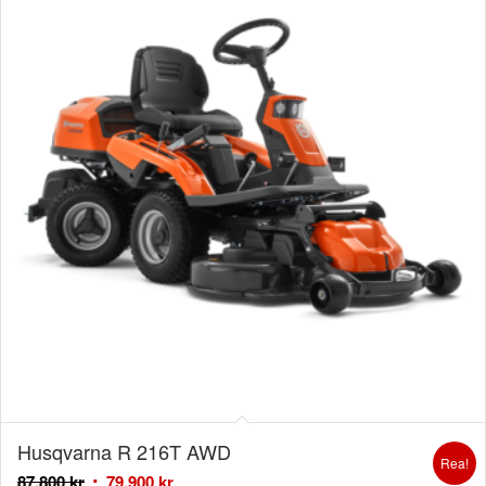
Husqvarna R 216T AWD
Rea!
87.800
kr
79.900
kr