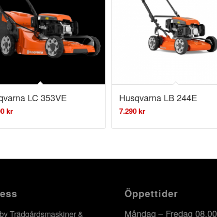
qvarna LC 353VE
Husqvarna LB 244E
00
kr
7.290
kr
ess
Öppettider
Måndag – Fredag 08.00
by Trädgårdsmaskiner &