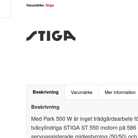
Varumärke:
Stiga
Beskrivning
Varumärke
Mer information
Beskrivning
Med Park 500 W är inget trädgårdsarbete för 
tvåcylindriga STIGA ST 550 motorn på 586 
servoassisterade midjestyrning (50/50) och