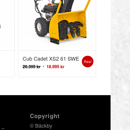
Cub Cadet XS2 61 SWE
Rea!
20.395
kr
18.995
kr
Copyright
© Bäckby
 –