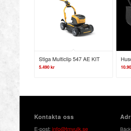
Stiga Multiclip 547 AE KIT
Hus
5.490
kr
10.9
Kontakta oss
Adr
E-post:
info@tmvulk.se
Bäck