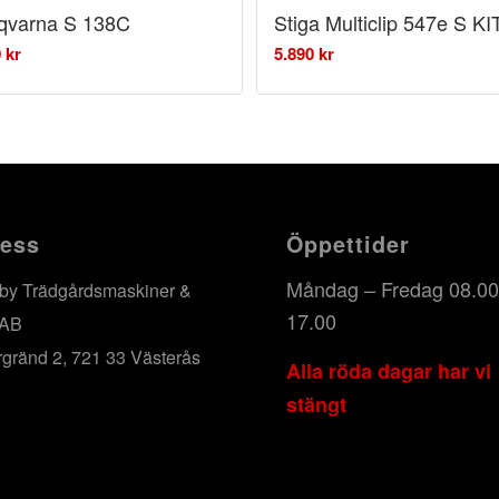
qvarna S 138C
Stiga Multiclip 547e S KI
0
kr
5.890
kr
ess
Öppettider
Måndag – Fredag 08.00
by Trädgårdsmaskiner &
17.00
 AB
rgränd 2, 721 33 Västerås
Alla röda dagar har vi
stängt