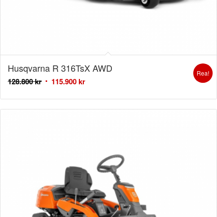
Husqvarna R 316TsX AWD
Rea!
128.800
kr
115.900
kr