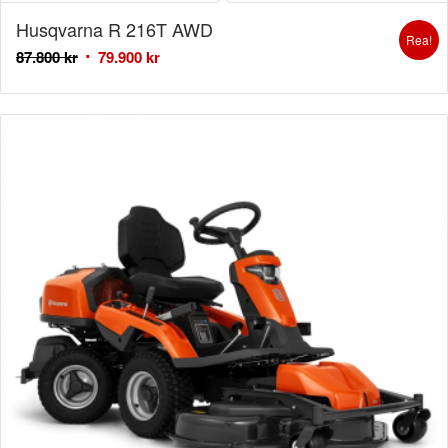
Husqvarna R 216T AWD
Rea!
87.800
kr
79.900
kr