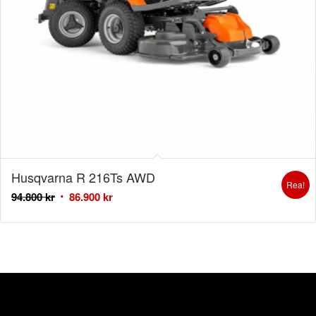
Husqvarna R 216Ts AWD
Rea!
94.800
kr
86.900
kr