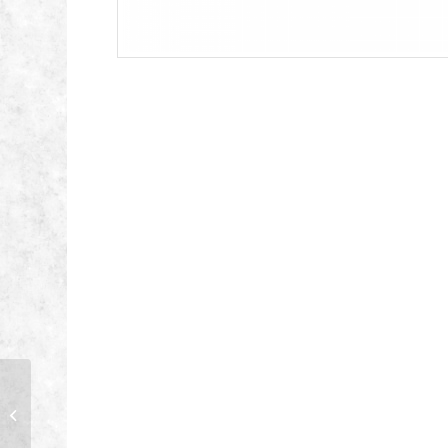
Husqvarna Automower
Aspire R6V