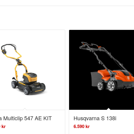
a Multiclip 547 AE KIT
Husqvarna S 138i
0
kr
6.590
kr