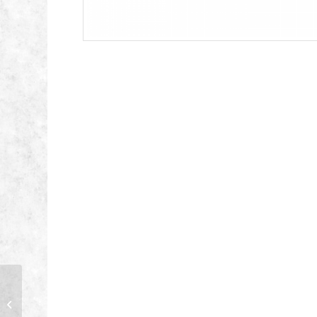
Husqvarna Automower
312V