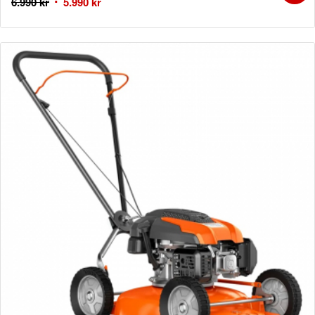
6.990
kr
5.990
kr