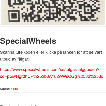
SpecialWheels
Skanna QR-koden eller klicka på länken för att se vårt
utbud av fälgar!
https://www.specialwheels.com/se/falgar/falgguiden?
cd=pGwHgr0hCP%252b0A1u2wWsCGg%253d%253d
Kategori:
Fälgar