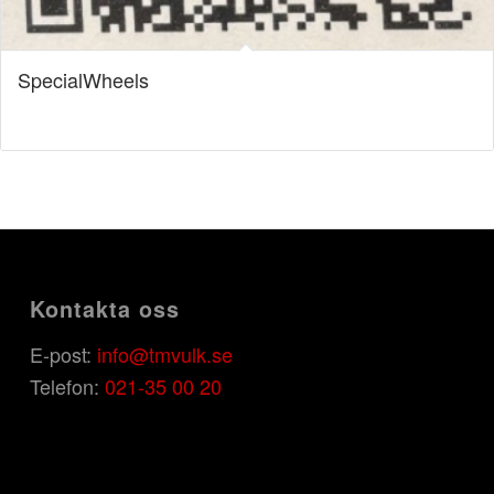
SpecialWheels
Kontakta oss
E-post:
info@tmvulk.se
Telefon:
021-35 00 20