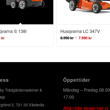
qvarna S 138i
Husqvarna LC 347V
0
kr
8.990
kr
7.990
kr
ess
Öppettider
Måndag – Fredag 08.00
by Trädgårdsmaskiner &
17.00
 AB
rgränd 2, 721 33 Västerås
Alla röda dagar har vi