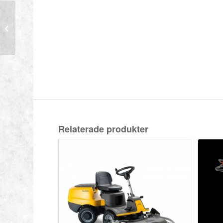
Stiga Multiclip 547e S
KIT
Relaterade produkter