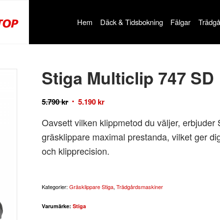
Hem
Däck & Tidsbokning
Fälgar
Trädgå
Stiga Multiclip 747 SD
5.790
kr
5.190
kr
Oavsett vilken klippmetod du väljer, erbjude
gräsklippare maximal prestanda, vilket ger di
och klipprecision.
Kategorier:
Gräsklippare Stiga
,
Trädgårdsmaskiner
Varumärke:
Stiga