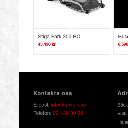
Stiga Park 300 RC
Hus
43.490
kr
6.59
Kontakta oss
Adr
E-post:
info@tmvulk.se
Bäck
Telefon:
021-35 00 20
Vulk
Heja