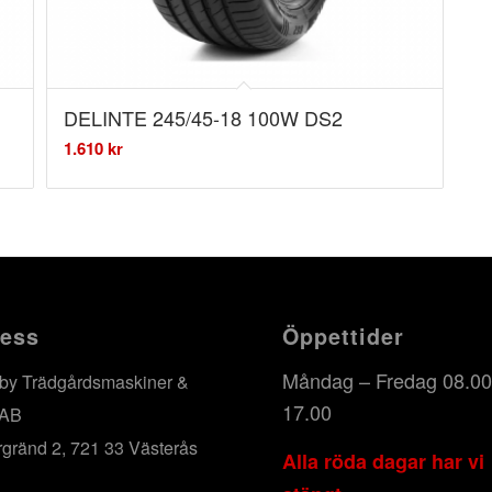
DELINTE 245/45-18 100W DS2
1.610
kr
ess
Öppettider
Måndag – Fredag 08.00
by Trädgårdsmaskiner &
17.00
 AB
rgränd 2, 721 33 Västerås
Alla röda dagar har vi