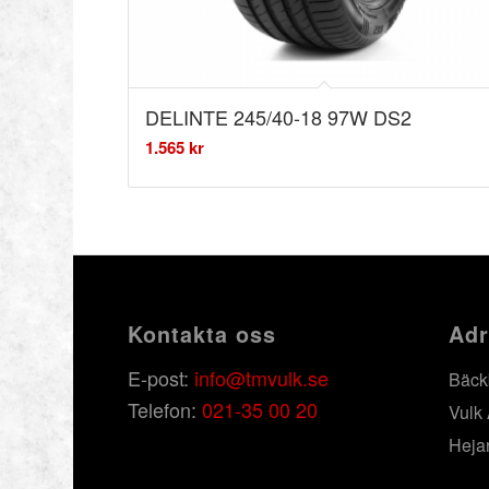
DELINTE 245/40-18 97W DS2
1.565
kr
Kontakta oss
Adr
E-post:
info@tmvulk.se
Bäck
Telefon:
021-35 00 20
Vulk
Heja