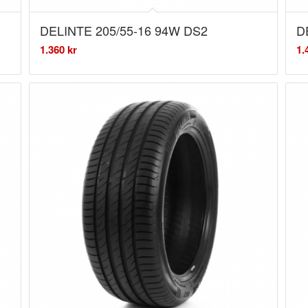
DELINTE 205/55-16 94W DS2
D
1.360
kr
1.