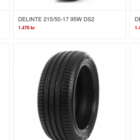
DELINTE 215/50-17 95W DS2
D
1.470
kr
1.