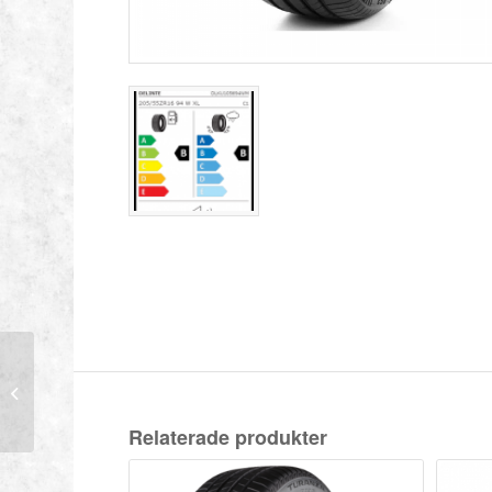
DELINTE 205/60-16
92V DS2
Relaterade produkter