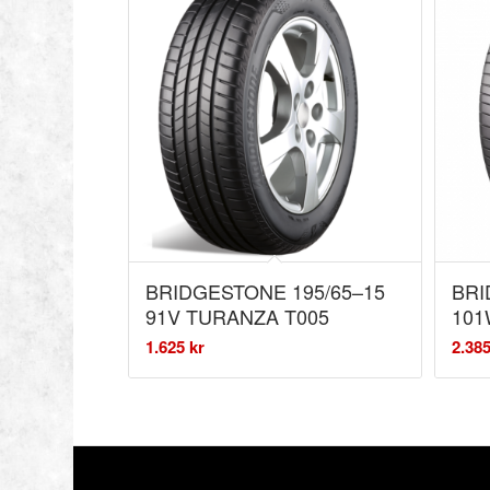
BRIDGESTONE 195/65–15
BRI
91V TURANZA T005
101
1.625
kr
2.38