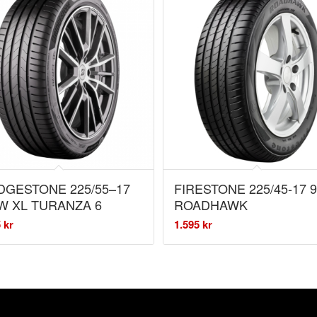
DGESTONE 225/55–17
FIRESTONE 225/45-17 
W XL TURANZA 6
ROADHAWK
5
kr
1.595
kr