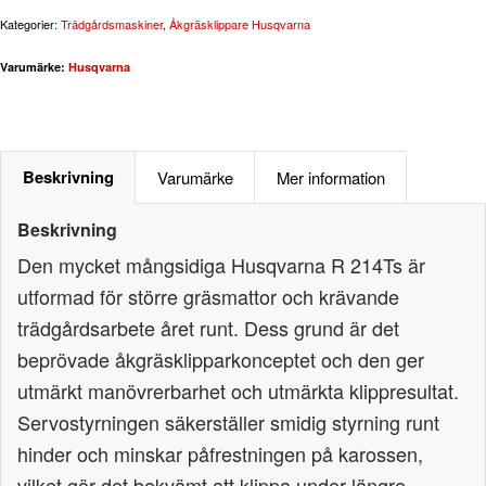
Kategorier:
Trädgårdsmaskiner
,
Åkgräsklippare Husqvarna
Varumärke:
Husqvarna
Beskrivning
Varumärke
Mer information
Beskrivning
Den mycket mångsidiga Husqvarna R 214Ts är
utformad för större gräsmattor och krävande
trädgårdsarbete året runt. Dess grund är det
beprövade åkgräsklipparkonceptet och den ger
utmärkt manövrerbarhet och utmärkta klippresultat.
Servostyrningen säkerställer smidig styrning runt
hinder och minskar påfrestningen på karossen,
vilket gör det bekvämt att klippa under längre