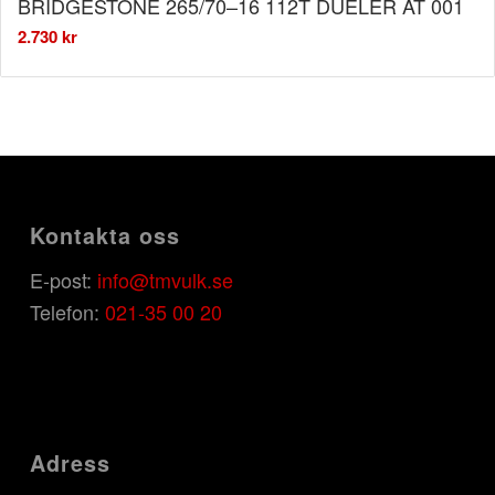
BRIDGESTONE 265/70–16 112T DUELER AT 001
2.730
kr
Kontakta oss
E-post:
info@tmvulk.se
Telefon:
021-35 00 20
Adress