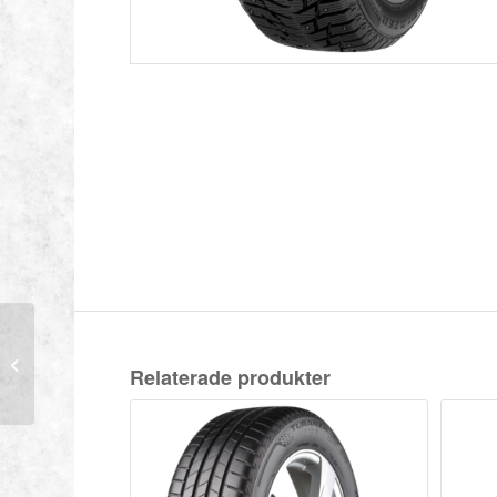
SAILUN 225/45-17 94T
Relaterade produkter
ICE BLAZER WST3