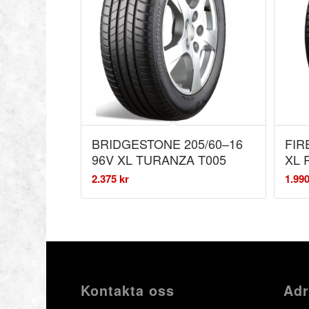
BRIDGESTONE 205/60–16
FIR
96V XL TURANZA T005
XL
2.375
kr
1.99
Kontakta oss
Adr