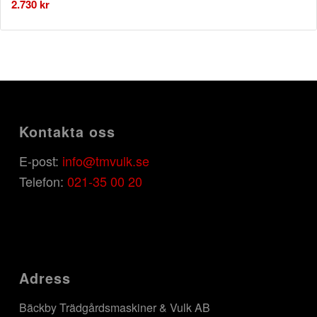
2.730
kr
Kontakta oss
E-post:
info@tmvulk.se
Telefon:
021-35 00 20
Adress
Bäckby Trädgårdsmaskiner & Vulk AB