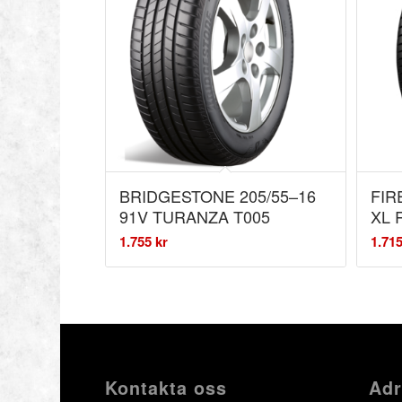
BRIDGESTONE 205/55–16
FIR
91V TURANZA T005
XL
1.755
kr
1.71
Kontakta oss
Adr