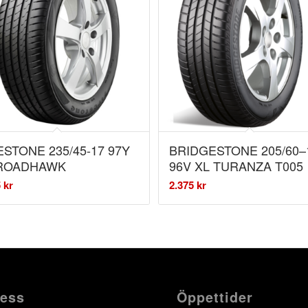
ESTONE 235/45-17 97Y
BRIDGESTONE 205/60–
 ROADHAWK
96V XL TURANZA T005
5
kr
2.375
kr
ess
Öppettider