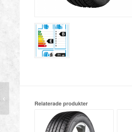
MAZZINI 215/55-17
98W ECO 603
Relaterade produkter