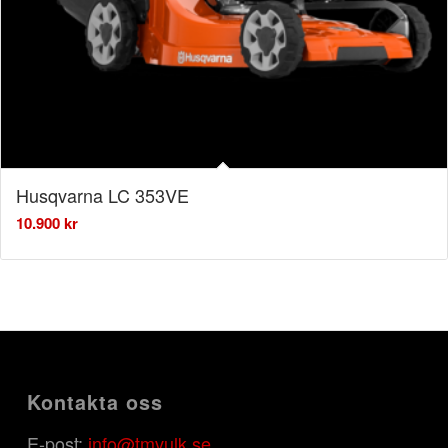
Husqvarna LC 353VE
10.900
kr
Kontakta oss
E-post:
info@tmvulk.se