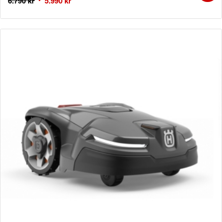
6.790
kr
5.990
kr