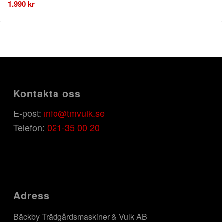
1.990
kr
Kontakta oss
E-post:
info@tmvulk.se
Telefon:
021-35 00 20
Adress
Bäckby Trädgårdsmaskiner & Vulk AB