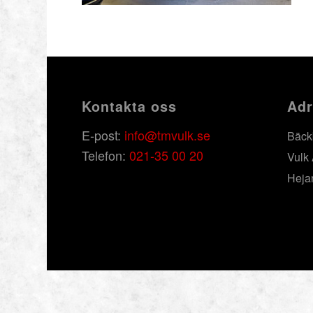
Kontakta oss
Adr
E-post:
info@tmvulk.se
Bäck
Telefon:
021-35 00 20
Vulk
Heja