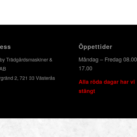
ess
Öppettider
Måndag – Fredag 08.00
by Trädgårdsmaskiner &
17.00
 AB
rgränd 2, 721 33 Västerås
Alla röda dagar har vi
stängt