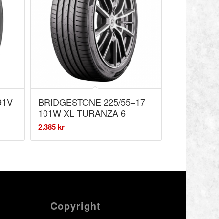
91V
BRIDGESTONE 225/55–17
101W XL TURANZA 6
2.385
kr
Copyright