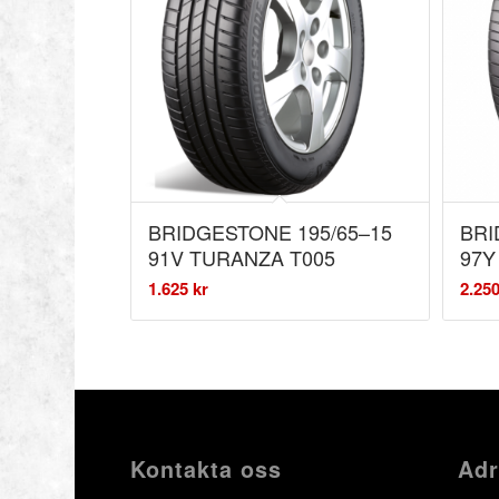
BRIDGESTONE 195/65–15
BRI
91V TURANZA T005
97Y
1.625
kr
2.25
Kontakta oss
Adr