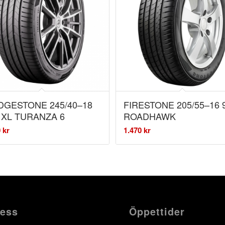
DGESTONE 245/40–18
FIRESTONE 205/55–16 
 XL TURANZA 6
ROADHAWK
0
kr
1.470
kr
ess
Öppettider