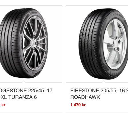
DGESTONE 225/45–17
FIRESTONE 205/55–16 
 XL TURANZA 6
ROADHAWK
5
kr
1.470
kr