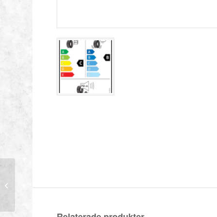
LAUFENN 225/50-17
98Y LK01
Relaterade produkter