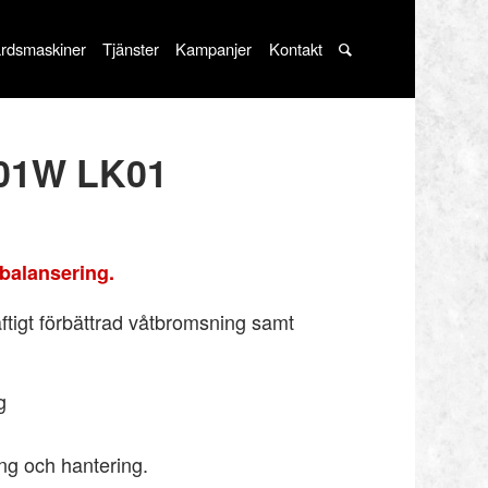
rdsmaskiner
Tjänster
Kampanjer
Kontakt
101W LK01
balansering.
tigt förbättrad våtbromsning samt
g
ng och hantering.