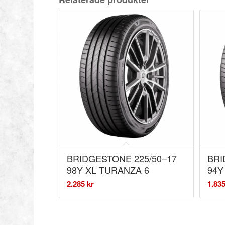
BRIDGESTONE 225/50–17
BRI
98Y XL TURANZA 6
94Y
2.285
kr
1.83