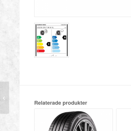
KUMHO 225/55-17
101W XL ECSTA HS52
Relaterade produkter