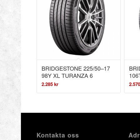
BRIDGESTONE 225/50–17
BRI
98Y XL TURANZA 6
106
2.285
kr
2.57
Kontakta oss
Adr