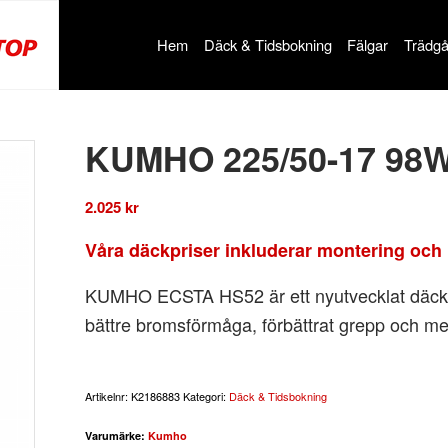
Hem
Däck & Tidsbokning
Fälgar
Trädgå
KUMHO 225/50-17 98
2.025
kr
Våra däckpriser inkluderar montering och 
KUMHO ECSTA HS52 är ett nyutvecklat däck 
bättre bromsförmåga, förbättrat grepp och me
Artikelnr:
K2186883
Kategori:
Däck & Tidsbokning
Varumärke:
Kumho