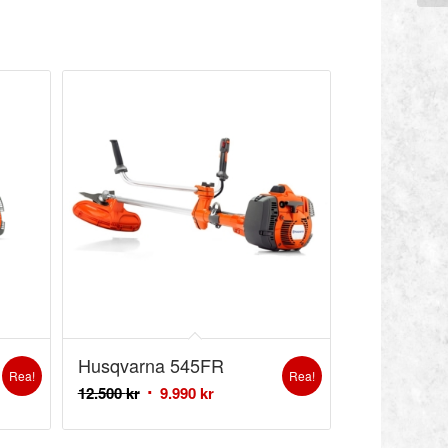
Husqvarna 545FR
Rea!
Rea!
12.500
kr
9.990
kr