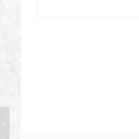
Husqvarna 545FX
AutoTune