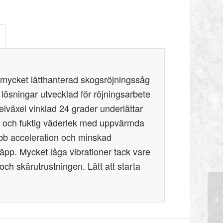
ycket lätthanterad skogsröjningssåg
ösningar utvecklad för röjningsarbete
lväxel vinklad 24 grader underlättar
all och fuktig väderlek med uppvärmda
bb acceleration och minskad
pp. Mycket låga vibrationer tack vare
och skärutrustningen. Lätt att starta