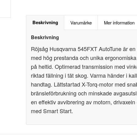
Beskrivning
Varumärke
Mer information
Beskrivning
Röjsåg Husqvarna 545FXT AutoTune är en m
med hög prestanda och unika ergonomiska l
på heltid. Optimerad transmission med vinke
riktad fällning i tät skog. Varma händer i k
handtag. Lättstartad X-Torq-motor med sna
bränsleförbrukning och minskade avgasutslä
en effektiv avvibrering av motorn, drivaxeln 
med Smart Start.