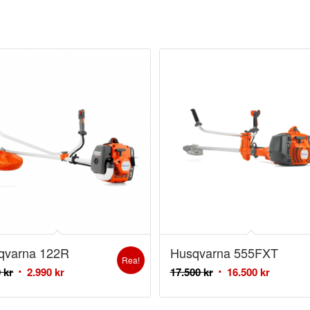
qvarna 122R
Husqvarna 555FXT
Rea!
0
kr
2.990
kr
17.500
kr
16.500
kr