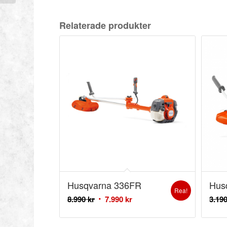
Relaterade produkter
Husqvarna 336FR
Hus
Rea!
8.990
kr
7.990
kr
3.19