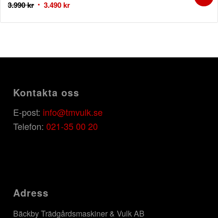
3.990
kr
3.490
kr
Kontakta oss
E-post:
info@tmvulk.se
Telefon:
021-35 00 20
Adress
Bäckby Trädgårdsmaskiner & Vulk AB