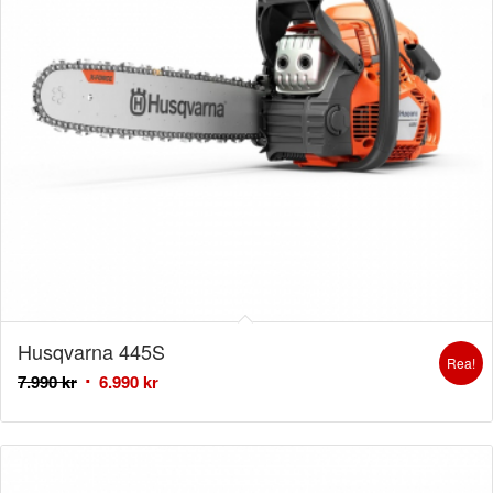
Husqvarna 445S
Rea!
7.990
kr
6.990
kr