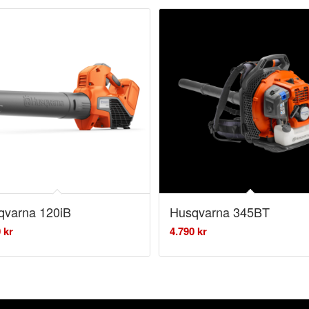
qvarna 120iB
Husqvarna 345BT
0
kr
4.790
kr