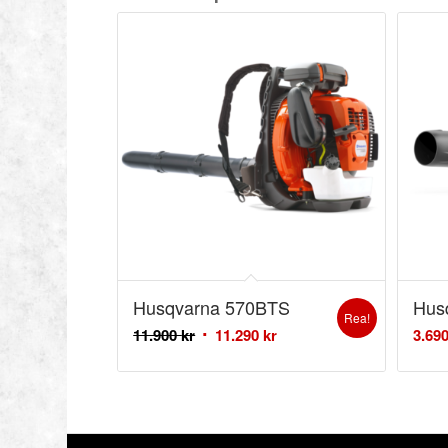
Husqvarna 570BTS
Hus
Rea!
11.900
kr
11.290
kr
3.69