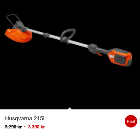
Husqvarna 215iL
Rea!
3.790
kr
3.390
kr