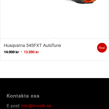
Husqvarna 545FXT AutoTune
Rea!
14.900
kr
13.990
kr
Kontakta oss
E-post:
info@tmvulk.se