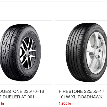
DGESTONE 235/70–16
FIRESTONE 225/55–17
T DUELER AT 001
101W XL ROADHAWK
0
kr
1.955
kr