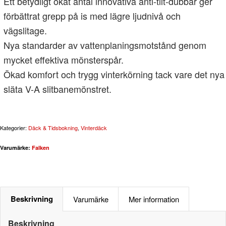
Ett betydligt ökat antal innovativa anti-tilt-dubbar ger
förbättrat grepp på is med lägre ljudnivå och
vägslitage.
Nya standarder av vattenplaningsmotstånd genom
mycket effektiva mönsterspår.
Ökad komfort och trygg vinterkörning tack vare det nya
släta V-A slitbanemönstret.
Kategorier:
Däck & Tidsbokning
,
Vinterdäck
Varumärke:
Falken
Beskrivning
Varumärke
Mer information
Beskrivning