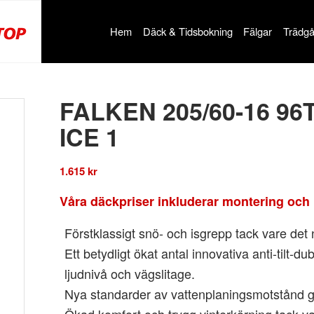
Hem
Däck & Tidsbokning
Fälgar
Trädgå
FALKEN 205/60-16 9
ICE 1
1.615
kr
Våra däckpriser inkluderar montering och 
Förstklassigt snö- och isgrepp tack vare det
Ett betydligt ökat antal innovativa anti-tilt-d
ljudnivå och vägslitage.
Nya standarder av vattenplaningsmotstånd 
Ökad komfort och trygg vinterkörning tack va