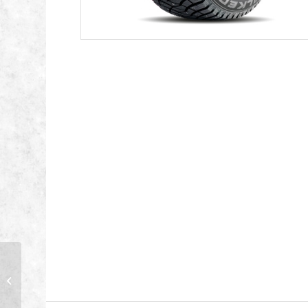
FALKEN 205/55-16 94T
WINTERPEAK F-ICE 1