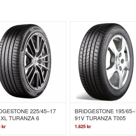
DGESTONE 225/45–17
BRIDGESTONE 195/65–
 XL TURANZA 6
91V TURANZA T005
5
kr
1.625
kr