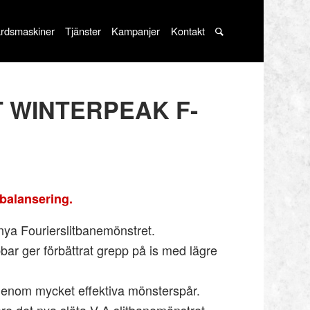
rdsmaskiner
Tjänster
Kampanjer
Kontakt
6T WINTERPEAK F-
balansering.
 nya Fourierslitbanemönstret.
ubbar ger förbättrat grepp på is med lägre
genom mycket effektiva mönsterspår.
re det nya släta V-A slitbanemönstret.