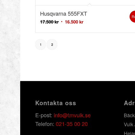
Husqvarna 555FXT
R
17.500
kr
16.500
kr
1
2
Kontakta oss
Adr
E-post:
info@tmvulk.se
Bäck
Telefon:
021-35 00 20
Vulk
Heja