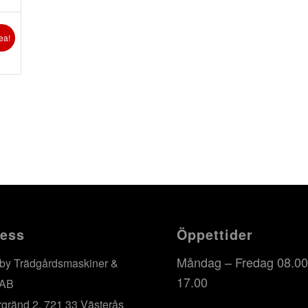
ea!
ess
Öppettider
Måndag – Fredag 08.00
by Trädgårdsmaskiner &
17.00
 AB
rgränd 2, 721 33 Västerås