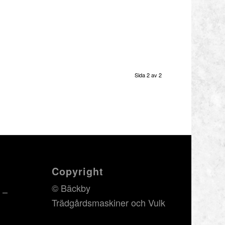
Sida 2 av 2
Copyright
© Bäckby
 –
Trädgårdsmaskiner och Vulk